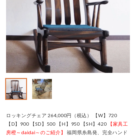
ロッキングチェア
264,000円（税込）
【W】720
【D】900 【SD】500 【H】950 【SH】420
【家具工
房橙～daidai～のご紹介】
福岡県糸島発、完全ハンド